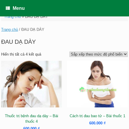
Skip
to
Menu
content
Trang chủ
»
ĐAU DẠ DÀY
Trang chủ
/ ĐAU DẠ DÀY
ĐAU DẠ DÀY
Đã
Hiển thị tất cả 4 kết quả
sắp
xếp
theo
mức
độ
phổ
biến
Thuốc trị bệnh đau dạ dày – Bài
Cách trị đau bao tử – Bài thuốc 1
thuốc 4
600.000
₫
600.000
₫