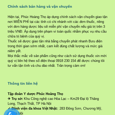
Chính sách bán hàng và vận chuyển
Hiện tại, Phúc Hoàng Thọ áp dụng chính sách vận chuyển giao tận
nơi MIỄN PHÍ tại các tỉnh có chi nhánh với các đơn thuốc, riêng
với đơn hàng dược liệu sẽ miễn phí vận chuyển nếu giá trị trên 3
triệu VNĐ. Áp dụng trên phạm vi toàn quốc nhằm phục vụ nhu cầu
chữa trị bệnh của quý vị.
Thuốc sẽ được giao tận nhà bằng chuyển phát nhanh Bưu điện
trong thời gian sớm nhất, cam kết đúng chất lượng và mức giá
niêm yết.
Mọi thắc mắc về sản phẩm cũng như cách sử dụng thuốc xin mời
quý vị liên hệ theo số điện thoại 0918 230 154 để được chúng tôi
tư vấn tận tình và chu đáo nhất. Trân trọng cảm ơn!
Thông tin liên hệ
Tập đoàn Y dược Phúc Hoàng Thọ
✈ Trụ sở:
Khu Công nghệ cao Hòa Lạc – Km29 Đại lộ Thăng
Long, Thạch Thất, TP Hà Nội
✓ Bệnh viện đa khoa Việt Nhật:
: 283 Đông Sơn, Chương Mỹ,
TP Hà Nội