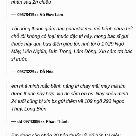
nhận sau 2h chiều
—
09678419xx Vũ Đức Lâm
Tôi uống thuốc giảm đau panadol mãi mà bệnh chưa hết.
chỗ tôi không có loại thuốc đặc trị này, mong bác sĩ gửi
thuốc này qua bưu điện giúp tôi, nhà tôi ở 17/29 Ngô
Mây, Liên Nghĩa, Đức Trọng, Lâm Đồng. Xin cảm ơn bác
sĩ trước
—
09373229xx Đỗ Hòa
em nhà mình mắc bệnh nặng trị chạy mãi may mà tìm
được thuốc này hợp, xin dc cảm ơn bs. Nay cháu mình
24 tuổi cũng bị xin bs gửi thêm về 109 ngõ 293 Ngọc
Thụy, Long Biên
—
dd 09743986xx Phan Thành
Em đang cần nhập 30 hộp thuốc về để bán tại hiệu