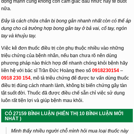
động mạnh cũng không còn cảm giác đau nhức hay tê buốt
nữa.
Đây là cách chữa chân bị bong gân nhanh nhất còn có thể áp
dụng cho cả trường hợp bong gân tay ở bả vai, cổ tay, ngón
tay và khuỷu tay.
Việc kê đơn thuốc điều trị còn phụ thuộc nhiều vào những
triệu chứng của bệnh nhân, nếu bạn chưa rõ nên dùng
phương pháp nào thích hợp để nhanh chóng khỏi bệnh hãy
liên hệ với bác sĩ Trần Đức Hoàng theo số
0918230154
–
0918 230 154
, mô tả triệu chứng để được tư vấn dùng thuốc
điều trị đúng cách nhanh lành, không bị biến chứng gây tàn
tật suốt đời. Thuốc đã được điều chế sẵn chỉ việc sử dụng
luôn rất tiện lợi và giúp bệnh mau khỏi.
CÓ 27159 BÌNH LUẬN (HIỂN THỊ 10 BÌNH LUẬN MỚI
NHẤT )
Mình thấy nhiều người chỗ mình hỏi mua loại thuốc này