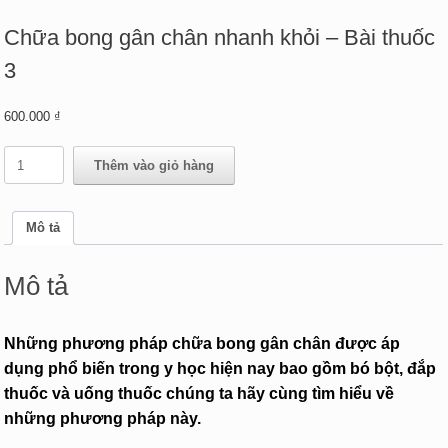
Chữa bong gân chân nhanh khỏi – Bài thuốc
3
600.000
₫
Chữa
Thêm vào giỏ hàng
bong
gân
chân
Mô tả
nhanh
khỏi
-
Mô tả
Bài
thuốc
3
Những phương pháp chữa bong gân chân được áp
số
lượng
dụng phổ biến trong y học hiện nay bao gồm bó bột, đắp
thuốc và uống thuốc chúng ta hãy cùng tìm hiểu về
những phương pháp này.