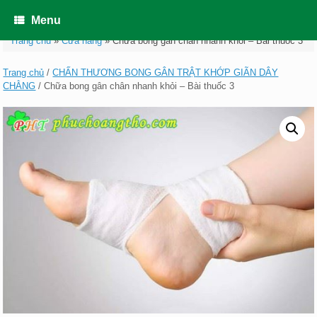
Skip
to
Menu
content
Trang chủ
»
Cửa hàng
»
Chữa bong gân chân nhanh khỏi – Bài thuốc 3
Trang chủ
/
CHẤN THƯƠNG BONG GÂN TRẬT KHỚP GIÃN DÂY
CHẰNG
/ Chữa bong gân chân nhanh khỏi – Bài thuốc 3