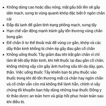
Không dùng cao hoặc dầu nóng, mật gấu bôi lên sẽ gây
dãn mạch, sưng to vùng quanh khớp đặc biệt ở ngón chân
cái
Đắp đá lạnh để giảm tình trạng phồng mạch, sưng tấy
Hạn chế vận động mạnh tránh gây tổn thương vùng chân
bong gân
Để chân ở tư thế thoải mái để vùng cơ gân, khớp và các
dây thần kinh không bị chèn ép gây đau gân cổ chân
Không uống thuốc Tây giảm đau khi trật gân chân vì chỉ
làm tê liệt dây thần kinh, khi hết thuốc lại đau gân cổ chân,
không những vậy còn gây ảnh hưởng xấu tới dạ dày, gan,
thận. Việc uống thuốc Tây khiến bạn bị phụ thuộc vào
thuốc trong khi đó tổn thương mắt cá chân hay ngón chân
và cổ chân vẫn còn mà không thể lành hẳn, chính vì vậy
chúng tôi khuyên bạn hãy dùng những loại thuốc Đông y
từ thảo dược an toàn hơn và giúp hồi phục hoàn toàn sau
khi điều trị.