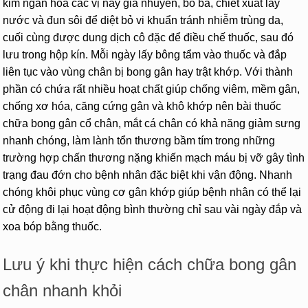
kim ngân hoa các vị này giã nhuyễn, bỏ bã, chiết xuất lấy
nước và đun sôi để diệt bỏ vi khuẩn tránh nhiễm trùng da,
cuối cùng được dung dịch cô đặc để điều chế thuốc, sau đó
lưu trong hộp kín. Mỗi ngày lấy bông tẩm vào thuốc và đắp
liên tục vào vùng chân bị bong gân hay trật khớp. Với thành
phần có chứa rất nhiều hoạt chất giúp chống viêm, mềm gân,
chống xơ hóa, căng cứng gân và khô khớp nên bài thuốc
chữa bong gân cổ chân, mắt cá chân có khả năng giảm sưng
nhanh chóng, làm lành tổn thương bầm tím trong những
trường hợp chấn thương nặng khiến mạch máu bị vỡ gây tình
trạng đau đớn cho bệnh nhân đặc biệt khi vận động. Nhanh
chóng khôi phục vùng cơ gân khớp giúp bệnh nhân có thể lại
cử động đi lại hoạt động bình thường chỉ sau vài ngày đắp và
xoa bóp bằng thuốc.
Lưu ý khi thực hiện cách chữa bong gân
chân nhanh khỏi