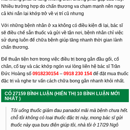
Nhiều trường hợp do chấn thương va chạm mạnh nên ngay
cả khi nắn lại khớp trở về vị trí cũ nhưng
Với những bệnh nhân ở xa không có điều kiện đi lại, bác sĩ
sẽ điều chế sẫn thuốc và gửi về tận nơi, bệnh nhân chỉ việc
sử dụng luôn để chữa bệnh giúp tăng nhanh thời gian lành
chấn thương.
Để thuận tiện hơn trong việc điều trị bong gân đầu gối, cổ
chân, cổ tay và các khớp ngón vui lòng liên hệ bác sĩ Trần
Đức Hoàng số
0918230154
–
0918 230 154
để đặt mua thuốc
đặc trị và nghe tư vấn cách chữa bong gân nhanh khỏi nhất.
CÓ 27159 BÌNH LUẬN (HIỂN THỊ 10 BÌNH LUẬN MỚI
NHẤT )
Tôi uống thuốc giảm đau panadol mãi mà bệnh chưa hết.
chỗ tôi không có loại thuốc đặc trị này, mong bác sĩ gửi
thuốc này qua bưu điện giúp tôi, nhà tôi ở 17/29 Ngô