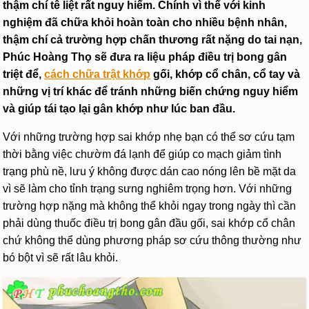
thậm chí tê liệt rất nguy hiểm. Chính vì thế với kinh
nghiệm đã chữa khỏi hoàn toàn cho nhiều bệnh nhân,
thậm chí cả trường hợp chấn thương rất nặng do tai nạn,
Phúc Hoàng Thọ sẽ đưa ra liệu pháp điều trị bong gân
triệt để,
cách chữa trật khớp
gối, khớp cổ chân, cổ tay và
những vị trí khác để tránh những biến chứng nguy hiểm
và giúp tái tạo lại gân khớp như lúc ban đầu.
Với những trường hợp sai khớp nhẹ bạn có thể sơ cứu tạm
thời bằng việc chườm đá lạnh để giúp co mạch giảm tình
trạng phù nề, lưu ý không được dán cao nóng lên bề mặt da
vì sẽ làm cho tỉnh trạng sưng nghiêm trọng hơn. Với những
trường hợp nặng mà không thể khỏi ngay trong ngày thì cần
phải dùng thuốc điều trị bong gân đầu gối, sai khớp cổ chân
chứ không thể dùng phương pháp sơ cứu thông thường như
bó bột vì sẽ rất lâu khỏi.