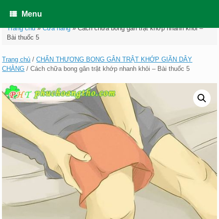
Skip
to
Menu
content
Trang chủ
»
Cửa hàng
»
Cách chữa bong gân trật khớp nhanh khỏi –
Bài thuốc 5
Trang chủ
/
CHẤN THƯƠNG BONG GÂN TRẬT KHỚP GIÃN DÂY
CHẰNG
/ Cách chữa bong gân trật khớp nhanh khỏi – Bài thuốc 5