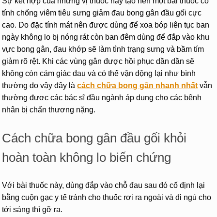
Sự kết hợp của những vị thuốc này tạo nên một bài thuốc có
tính chống viêm tiêu sưng giảm đau bong gân đầu gối cực
cao. Do đặc tính mát nên được dùng để xoa bóp liên tục ban
ngày không lo bị nóng rát còn ban đêm dùng để đắp vào khu
vực bong gân, đau khớp sẽ làm tình trạng sưng và bầm tím
giảm rõ rệt. Khi các vùng gân được hồi phục dần dần sẽ
không còn cảm giác đau và có thể vận động lại như bình
thường do vậy đây là
cách chữa bong gân nhanh nhất
vẫn
thường được các bác sĩ đầu ngành áp dụng cho các bệnh
nhân bị chấn thương nặng.
Cách chữa bong gân đầu gối khỏi
hoàn toàn không lo biến chứng
Với bài thuốc này, dùng đắp vào chỗ đau sau đó cố định lại
bằng cuộn gạc y tế tránh cho thuốc rơi ra ngoài và đi ngủ cho
tới sáng thì gỡ ra.