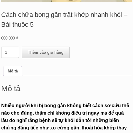
Cách chữa bong gân trật khớp nhanh khỏi –
Bài thuốc 5
600.000
₫
Cách
Thêm vào giỏ hàng
chữa
bong
gân
Mô tả
trật
khớp
nhanh
Mô tả
khỏi
-
Bài
Nhiều người khi bị bong gân không biết cách sơ cứu thế
thuốc
5
nào cho đúng, thậm chí không điều trị ngay mà để quá
số
lâu do nghĩ rằng bệnh sẽ tự khỏi dẫn tới những biến
lượng
chứng đáng tiếc như xơ cứng gân, thoái hóa khớp thay